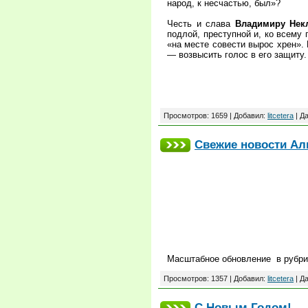
народ, к несчастью, был»?
Честь и слава
Владимиру Нек
подлой, преступной и, ко всему 
«на месте совести вырос хрен».
— возвысить голос в его защиту.
Просмотров:
1659
|
Добавил:
litcetera
|
Да
Свежие новости Ал
Масштабное обновление в рубр
Просмотров:
1357
|
Добавил:
litcetera
|
Да
С Новым Годом!