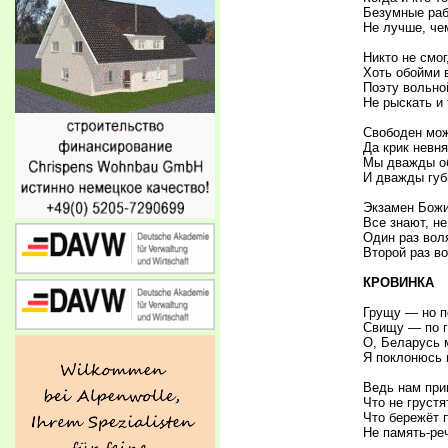
Безумные ра
Не лучше, че
Никто не смог
Хоть обойми 
Поэту вольной
Не рыскать и
Свободен мож
Да крик невн
Мы дважды об
И дважды губ
Экзамен Божи
Все знают, не
Один раз вол
Второй раз в
КРОВИНКА
Грущу — но п
Свищу — по г
О, Беларусь 
Я поклонюсь и
Ведь нам при
Что не груст
Что бережёт 
Не память-ре