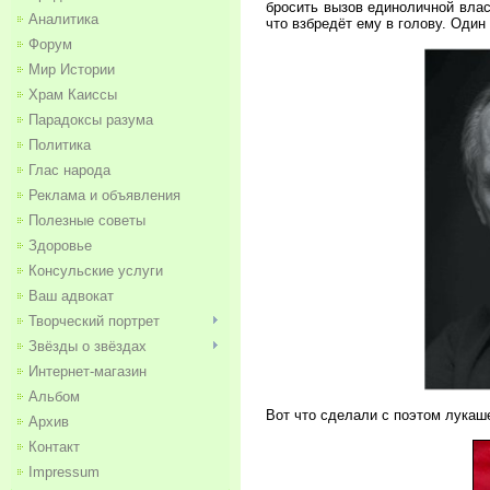
бросить вызов единоличной влас
Аналитика
что взбредёт ему в голову. Оди
Форум
Мир Истории
Храм Каиссы
Парадоксы разума
Политика
Глас народа
Реклама и объявления
Полезные советы
Здоровье
Консульские услуги
Ваш адвокат
Творческий портрет
Звёзды о звёздах
Интернет-магазин
Альбом
Вот что сделали с поэтом лукаш
Архив
Контакт
Impressum