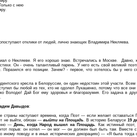
пиру.
Только с нею
мру.
 опоступают отклики от людей, лично знающих Владимира Некляева.
иал о Некляеве. Я его хорошо знаю. Встречались в Москве. Давно, к
 стихи. Он - очень талантливый парень. У него есть свой великий поэ
. Поразился его позиции. Зачем? - первое, что хотелось бы у него с
дентского кресла в Белоруссии, он один недостоин этой участи. Всем 
ступил бы любой из тех, кто не одолел Лукашенко, потому что все они
лко Володю! Дай Бог ему здоровья и благоразумия. Его задача в дру
.
адим Давыдов
:
бе страны наступают времена, когда Поэт — если желает оставаться
ет не выйти, обязан —
выйти на Площадь
. В историю Беларуси
19 д
енно —
День, когда Народ вышел на Площадь
. Как истинный поэт,
тот порыв: он хотел — он мог — он должен был быть там. Вместе с
по иному поводу и в иных исторических декорациях) — «Я была тогда