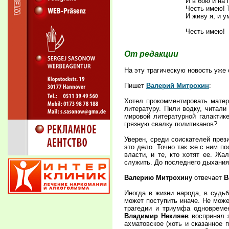
И в бою и на 
Честь имею! 
И живу я, и у
Честь имею!
От редакции
На эту трагическую новость уже
Пишет
Валерий Митрохин
:
Хотел прокомментировать матер
литературу. Пили водку, читали
мировой литературной галактике
грязную свалку политиканов?
Уверен, среди соискателей прези
это дело. Точно так же с ним по
власти, и те, кто хотят ее. Жа
служить. До последнего дыхания
Валерию Митрохину
отвечает
В
Иногда в жизни народа, в судь
может поступить иначе. Не мож
трагедии и триумфа одноврем
Владимир Некляев
воспринял э
ахматовское (хоть и сказанное 