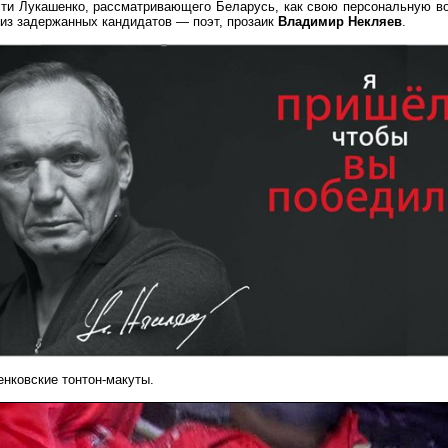
ти Лукашенко, рассматривающего Беларусь, как свою персональную вот
н из задержанных кандидатов — поэт, прозаик
Владимир Некляев
.
енковские тонтон-макуты.