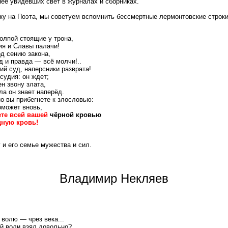
нее увидевших свет в журналах и сборниках.
уку на Поэта, мы советуем вспомнить бессмертные лермонтовские строки
олпой стоящие у трона,
ия и Славы палачи!
од сению закона,
д и правда — всё молчи!..
ий суд, наперсники разврата!
судия: он ждет;
н звону злата,
ла он знает наперёд.
но вы прибегнете к злословью:
оможет вновь,
ете всей вашей
чёрной кровью
дную кровь!
и его семье мужества и сил.
Владимир Некляев
 волю — чрез века...
ой воли взял довольно?