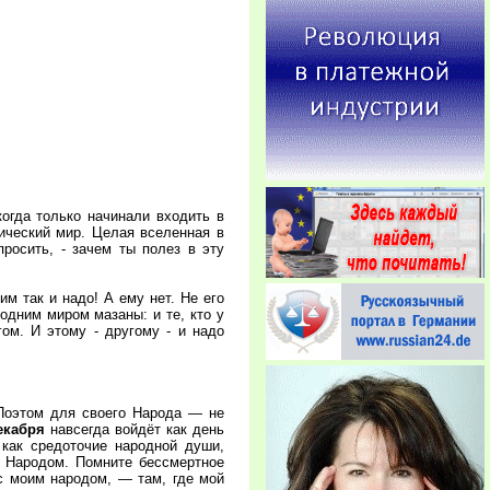
огда только начинали входить в
тический мир. Целая вселенная в
просить, - зачем ты полез в эту
им так и надо! А ему нет. Не его
 одним миром мазаны: и те, кто у
гом. И этому - другому - и надо
 Поэтом для своего Народа — не
екабря
навсегда войдёт как день
 как средоточие народной души,
 Народом. Помните бессмертное
 с моим народом, — там, где мой