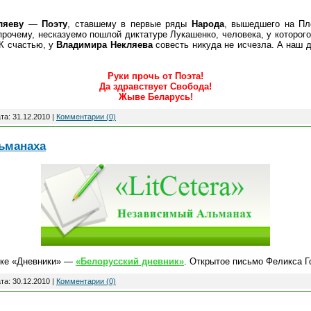
ляеву
—
Поэту
, ставшему в первые ряды
Народа
, вышедшего на Пл
прочему, несказуемо пошлой диктатуре Лукашенко, человека, у которог
 К счастью, у
Владимира Некляева
совесть никуда не исчезла. А наш д
Руки прочь от Поэта!
Да здравствует Свобода!
Жыве Беларусь!
та:
31.12.2010
|
Комментарии (0)
ьманаха
ике «Дневники» —
«Белорусский дневник»
. Открытое письмо Феликса Г
та:
30.12.2010
|
Комментарии (0)