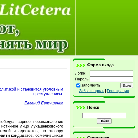
Форма входа
Логин:
Пароль:
запомнить
олитикой и становится уголовным
Забыл пароль
|
Регистрация
преступлением.
Евгений Евтушенко
Поиск
обеду», вернее, переназначение
истинное лицо лукашенковского
елей и адвокатов, по оговору
евяти
кандидатов, осмелившихся
Статистика