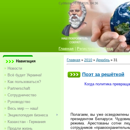
Суббота, 08.08.2026, 04:36
Главная
|
Регистрация
|
Вход
Главная
»
2010
»
Декабрь
»
31
Навигация
Новости
Поэт за решёткой
Всё будет Украина!
Как пользоваться?
Когда политика превраща
Partnerschaft
Сотрудничество
Руководство
Весь мир — наш!
Полагаем, вы уже осведомлены 
Энциклопедия бизнеса
президентом Беларуси. Чудови
Казахстан - Германия
режима. Арестованы сотни лю
сотрудников «правоохранительн
Продли жизнь