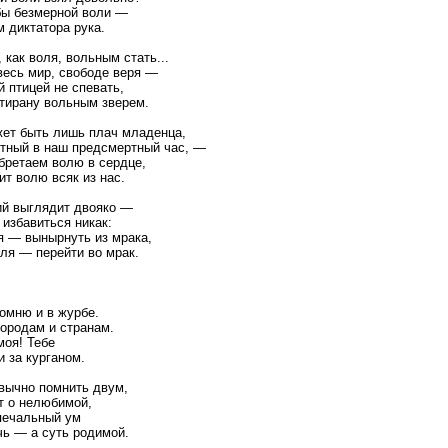
бы безмерной воли —
м диктатора рука.
, как воля, вольным стать...
весь мир, свободе веря —
 птицей не спевать,
 тирану вольным зверем.
ет быть лишь плач младенца,
ятный в наш предсмертный час, —
ретаем волю в сердце,
ит волю всяк из нас.
й выглядит двояко —
 избавиться никак:
я — вынырнуть из мрака,
оля — перейти во мрак.
омню и в журбе.
ородам и странам.
моя! Тебе
 за курганом.
вычно помнить двум,
ят о нелюбимой,
печальный ум
чь — а суть родимой.