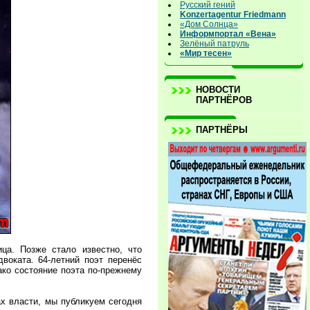
Русский гений
Konzertagentur Friedmann
«Дом Солнца»
Информпортал «Вена»
Зелёный патруль
«Мир тесен»
НОВОСТИ
ПАРТНЁРОВ
ПАРТНЁРЫ
ца. Позже стало известно, что
воката. 64-летний поэт перенёс
ако состояние поэта по-прежнему
ах власти, мы публикуем сегодня