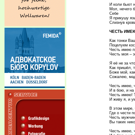
И коли бьют 
Мол, нечего 
Себе
Я прикушу яз
Слизнув крови
ЧЕСТЬ ИМЕ
Как тонки Ва
Поцелуем кос
Честь имею п
Честь моя – э
Я её не за чт
Как пришёл, т
Боже мой, как
Сожалею, ма
Честь имею, 
И в бою, и на
Честь имею! 
И живу я, и у
В этом мире, 
Где о чести 
Честь мужчин
Вы таких ник
Честь имею, 