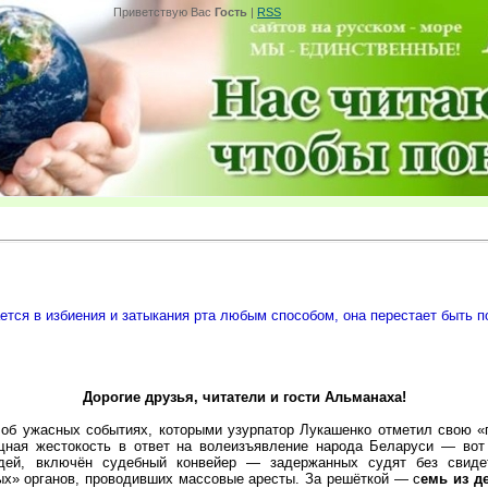
Приветствую Вас
Гость
|
RSS
ется в избиения и затыкания рта любым способом, она перестает быть п
Дорогие друзья, читатели и гости Альманаха!
об ужасных событиях, которыми узурпатор Лукашенко отметил свою «п
щная жестокость в ответ на волеизъявление народа Беларуси — вот 
дей, включён судебный конвейер — задержанных судят без свидет
ых» органов, проводивших массовые аресты. За решёткой — с
емь из д