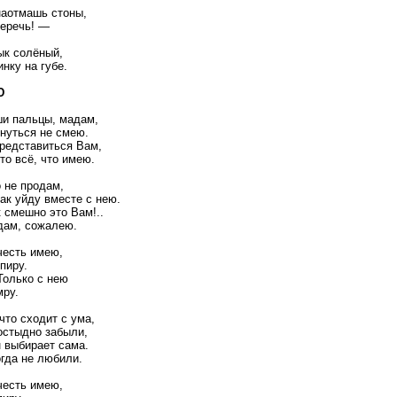
наотмашь стоны,
беречь! —
ык солёный,
нку на губе.
Ю
ши пальцы, мадам,
нуться не смею.
редставиться Вам,
то всё, что имею.
о не продам,
ак уйду вместе с нею.
 смешно это Вам!..
дам, сожалею.
честь имею,
 пиру.
Только с нею
мру.
что сходит с ума,
постыдно забыли,
 выбирает сама.
огда не любили.
честь имею,