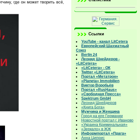
чину, где он может творить всё,
Ссылки
YouTube - канал LitCetera
Европейский Шахматный
Союз
Berlin 24
Леонид Шнейдеров -
«LitCetera»
«LitCetera» - ОК
Twitter «LitCetera»
Портал «Метатрон»
«Planeta» Immobilien
Виктор Воробьёв
Портал «RusHaus»
«Свободная Пресса»
Spektrum GmbH
Леонид Шнейдеров
«Книга Бога»
Мужчина и Женщина
Город на юге Германии
Новостной портал г. Иваново
«Украина Криминальная»
«Зеркало» в ЖЖ
Информпортал «Прага»
Анна Циприс