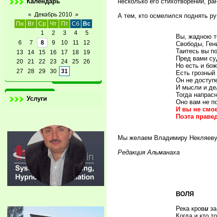
Календарь
несколько его стихотворений, ра
«
Декабрь 2010
»
А тем, кто осмелился поднять р
Пн
Вт
Ср
Чт
Пт
Сб
Вс
1
2
3
4
5
Вы, жадною т
6
7
8
9
10
11
12
Свободы, Ген
Таитесь вы п
13
14
15
16
17
18
19
Пред вами су
20
21
22
23
24
25
26
Но есть и бож
27
28
29
30
31
Есть грозный 
Он не доступе
И мысли и де
Тогда напрас
Услуги
Оно вам не п
И вы не смо
Поэта праве
Мы желаем Владимиру Некляеву 
Редакция Альманаха
ВОЛЯ
Река кров
и
за
Когда и кто т