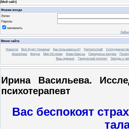
[
Мой сайт
]
Форма входа
Логин:
Пароль:
запомнить
Забыл
Меню сайта
Новости
Всё будет Украина!
Как пользоваться?
Partnerschaft
Сотрудничеств
Аналитика
Форум
Мир Истории
Храм Каиссы
Парадоксы разума
Полит
Ваш адвокат
Творческий портрет
Звёзды о зв
Ирина Васильева. Иссле
психотерапевт
Вас беспокоят стра
тал