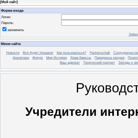
[
Мой сайт
]
Форма входа
Логин:
Пароль:
запомнить
Забыл
Меню сайта
Новости
Всё будет Украина!
Как пользоваться?
Partnerschaft
Сотрудничеств
Аналитика
Форум
Мир Истории
Храм Каиссы
Парадоксы разума
Полит
Ваш адвокат
Творческий портрет
Звёзды о зв
Руководс
Учредители интер