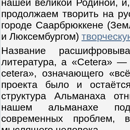
нашей великой Родиной, и
продолжаем творить на ру
городе Саарбрюккене (Зем
и Люксембургом)
творческу
Название расшифровыв
литература, а «Cetera» —
cetera», означающего «вс
проекта было и остаётся
структура Альманаха от
нашем альманахе под
современных проблем, в
мыслящего человека.