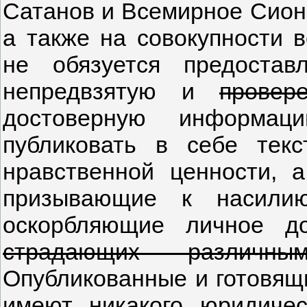
Сатанов и Всемирное Сиони
а также на совокупности 
не обязуется предостав
непредвзятую и
провер
достоверную информац
публиковать в себе тек
нравственной ценности, а
призывающие к насилию
оскорбляющие личное до
страдающих различн
Опубликованные и готовящ
имеют никакого юридиче