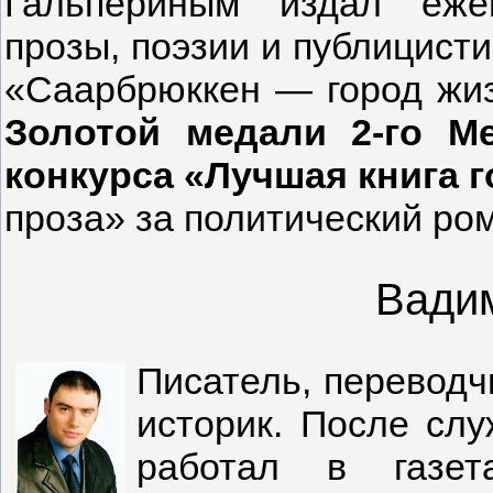
Гальпериным издал еже
прозы, поэзии и публицист
«Саарбрюккен — город жизн
Золотой медали 2-го М
конкурса «Лучшая книга г
проза» за политический ро
Вади
Писатель, переводчи
историк. После слу
работал в газет