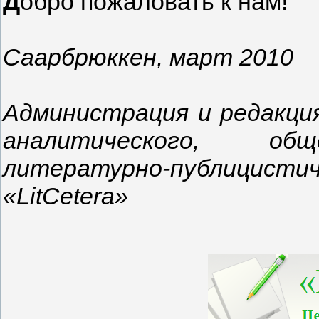
Д
обро пожаловать к нам!
Саарбрюккен, март 2010
Администрация и редакци
аналитического, общ
литературно-публици
«LitCetera»