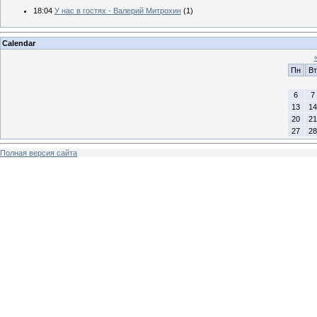
18:04
У нас в гостях - Валерий Митрохин
(1)
Calendar
Пн
Вт
6
7
13
14
20
21
27
28
Полная версия сайта