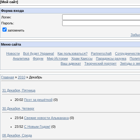
[
Мой сайт
]
Форма входа
Логин:
Пароль:
запомнить
Забыл
Меню сайта
Новости
Всё будет Украина!
Как пользоваться?
Partnerschaft
Сотрудничеств
Аналитика
Форум
Мир Истории
Храм Каиссы
Парадоксы разума
Полит
Ваш адвокат
Творческий портрет
Звёзды о зв
Главная
»
2010
»
Декабрь
31 Декабря, Пятница
20:02
Поэт за решёткой
(0)
30 Декабря, Четверг
23:54
Свежие новости Альманаха
(0)
23:52
С Новым Годом!
(0)
08 Декабря, Среда