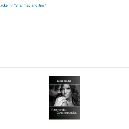
ksäcke mit "Shanmao and Jimi"