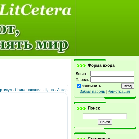
Форма входа
Логин:
Пароль:
запомнить
ртикул
·
Наименование
·
Цена
·
Автор
Забыл пароль
|
Регистрация
Поиск
Статистика