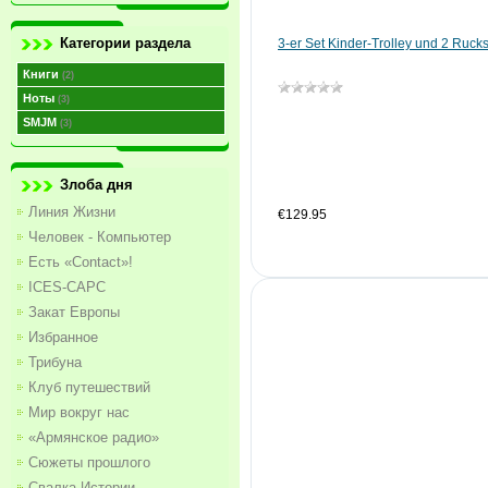
Категории раздела
3-er Set Kinder-Trolley und 2 Ruc
Книги
(2)
Ноты
(3)
SMJM
(3)
Злоба дня
Линия Жизни
€129.95
Человек - Компьютер
Есть «Contact»!
ICES-CAPC
Закат Европы
Избранное
Трибуна
Клуб путешествий
Мир вокруг нас
«Армянское радио»
Сюжеты прошлого
Свалка Истории