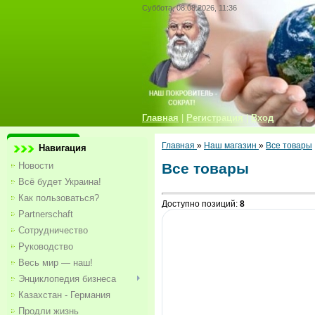
Суббота, 08.08.2026, 11:36
Главная
|
Регистрация
|
Вход
Главная
»
Наш магазин
»
Все товары
Навигация
Новости
Все товары
Всё будет Украина!
Как пользоваться?
Доступно позиций
:
8
Partnerschaft
Сотрудничество
Руководство
Весь мир — наш!
Энциклопедия бизнеса
Казахстан - Германия
Продли жизнь