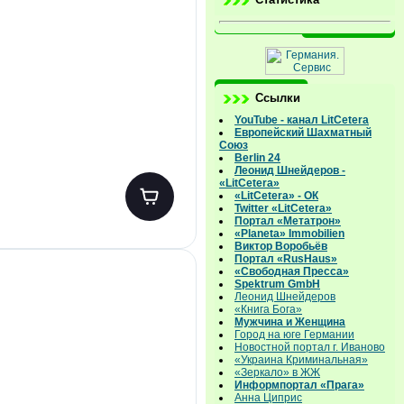
Ссылки
YouTube - канал LitCetera
Европейский Шахматный
Союз
Berlin 24
Леонид Шнейдеров -
«LitCetera»
«LitCetera» - ОК
Twitter «LitCetera»
Портал «Метатрон»
«Planeta» Immobilien
Виктор Воробьёв
Портал «RusHaus»
«Свободная Пресса»
Spektrum GmbH
Леонид Шнейдеров
«Книга Бога»
Мужчина и Женщина
Город на юге Германии
Новостной портал г. Иваново
«Украина Криминальная»
«Зеркало» в ЖЖ
Информпортал «Прага»
Анна Циприс