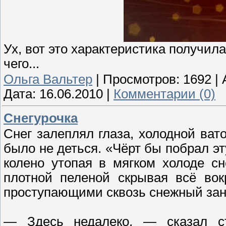
Ух, вот это характеристика получил
чего...
Ольга Вальтер
|
Просмотров:
1692
|
Дата:
16.06.2010
|
Комментарии (0)
Снегурочка
Снег залеплял глаза, холодной вато
было не деться. «Чёрт бы побрал эт
колено утопая в мягком холоде сне
плотной пеленой скрывая всё вок
проступающими сквозь снежный зан
— Здесь недалеко, — сказал с