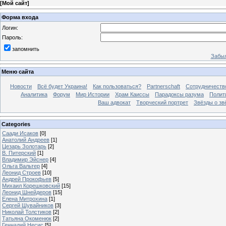
[
Мой сайт
]
Форма входа
Логин:
Пароль:
запомнить
Забыл
Меню сайта
Новости
Всё будет Украина!
Как пользоваться?
Partnerschaft
Сотрудничеств
Аналитика
Форум
Мир Истории
Храм Каиссы
Парадоксы разума
Полит
Ваш адвокат
Творческий портрет
Звёзды о зв
Categories
Саади Исаков
[0]
Анатолий Андреев
[1]
Цезарь Золотарь
[2]
В. Питерский
[1]
Владимир Эйснер
[4]
Ольга Вальтер
[4]
Леонид Строев
[10]
Андрей Прокофьев
[5]
Михаил Корешковский
[15]
Леонид Шнейдеров
[15]
Елена Митрохина
[1]
Сергей Шувайников
[3]
Николай Толстиков
[2]
Татьяна Окоменюк
[2]
Геннадий Несис
[5]