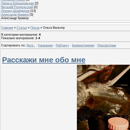
Лариса Корешковская
[2]
Виталий Раздольский
[2]
Леонид Шнейдеров
[13]
Александр Крамер
[3]
Александр Крамер
Главная
»
Статьи
»
Проза
» Ольга Вальтер
В категории материалов
:
4
Показано материалов
:
1-4
Сортировать по
:
Дате
·
Названию
·
Рейтингу
·
Комментариям
·
Просмотрам
Расскажи мне обо мне