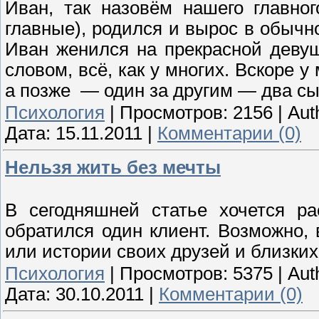
Иван, так назовём нашего главно
главные), родился и вырос в обыч
Иван женился на прекрасной девуш
словом, всё, как у многих. Вскоре 
а позже — один за другим — два сы
Психология
|
Просмотров:
2156
|
Aut
Дата:
15.11.2011
|
Комментарии (0)
Нельзя жить без мечты
В сегодняшней статье хочется ра
обратился один клиент. Возможно, 
или истории своих друзей и близких
Психология
|
Просмотров:
5375
|
Aut
Дата:
30.10.2011
|
Комментарии (0)