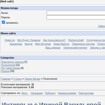
[
Мой сайт
]
Форма входа
Логин:
Пароль:
запомнить
Забыл
Меню сайта
Новости
Всё будет Украина!
Как пользоваться?
Partnerschaft
Сотрудничеств
Аналитика
Форум
Мир Истории
Храм Каиссы
Парадоксы разума
Полит
Ваш адвокат
Творческий портрет
Звёзды о зв
Categories
Практикум гипноза
[7]
Психология
[11]
Нет наркотикам
[4]
Разное
[25]
Главная
»
Статьи
»
Линия Жизни
» Психология
В категории материалов
:
11
Показано материалов
:
1-10
Сортировать по
:
Дате
·
Названию
·
Рейтингу
·
Комментариям
·
Просмотрам
Интервью с Ириной Васильевой