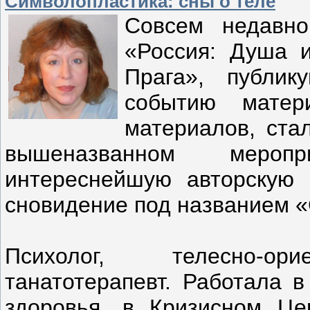
Символопластика: сны о теле
Совсем недавно
«Россия: Душа 
Прага», публи
событию матер
материалов, ста
вышеназванном мероп
интереснейшую авторскую 
сновидение под названием «
Психолог, телесно-ори
танатотерапевт. Работала в
здоровья, в Кризисном Це