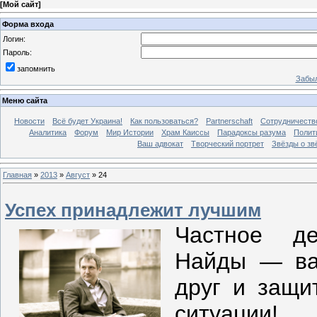
[
Мой сайт
]
Форма входа
Логин:
Пароль:
запомнить
Забыл
Меню сайта
Новости
Всё будет Украина!
Как пользоваться?
Partnerschaft
Сотрудничеств
Аналитика
Форум
Мир Истории
Храм Каиссы
Парадоксы разума
Полит
Ваш адвокат
Творческий портрет
Звёзды о зв
Главная
»
2013
»
Август
»
24
Успех принадлежит лучшим
Частное де
Найды — ва
друг и защи
ситуации!