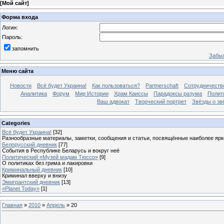
[
Мой сайт
]
Форма входа
Логин:
Пароль:
запомнить
Забыл
Меню сайта
Новости
Всё будет Украина!
Как пользоваться?
Partnerschaft
Сотрудничеств
Аналитика
Форум
Мир Истории
Храм Каиссы
Парадоксы разума
Полит
Ваш адвокат
Творческий портрет
Звёзды о зв
Categories
Всё будет Украина!
[32]
Разнообразные материалы, заметки, сообщения и статьи, посвящённые наиболее яр
Белорусский дневник
[77]
События в Республике Беларусь и вокруг неё
Политический «Музей мадам Тюссо»
[9]
О политиках без грима и лакировки
Криминальный дневник
[10]
Криминал вверху и внизу
Эмигрантский дневник
[13]
«Planet Today»
[1]
Главная
»
2010
»
Апрель
»
20