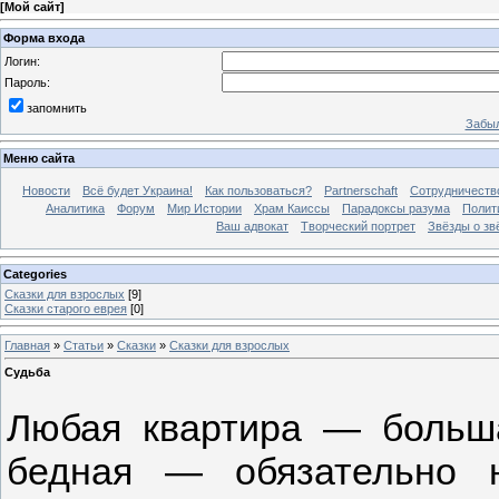
[
Мой сайт
]
Форма входа
Логин:
Пароль:
запомнить
Забыл
Меню сайта
Новости
Всё будет Украина!
Как пользоваться?
Partnerschaft
Сотрудничеств
Аналитика
Форум
Мир Истории
Храм Каиссы
Парадоксы разума
Полит
Ваш адвокат
Творческий портрет
Звёзды о зв
Categories
Сказки для взрослых
[9]
Сказки старого еврея
[0]
Главная
»
Статьи
»
Сказки
»
Сказки для взрослых
Судьба
Любая квартира — больша
бедная — обязательно 