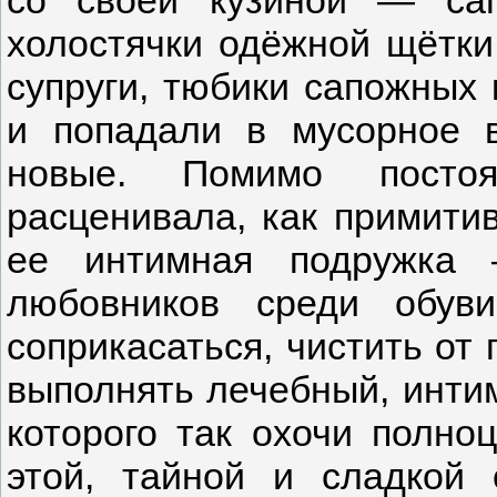
со своей кузиной — са
холостячки одёжной щётки
супруги, тюбики сапожных 
и попадали в мусорное 
новые. Помимо посто
расценивала, как примити
ее интимная подружка
любовников среди обув
соприкасаться, чистить от 
выполнять лечебный, инти
которого так охочи полн
этой, тайной и сладкой