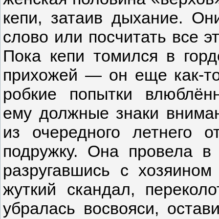
кепи, затаив дыхание. Он
слово или посчитать все э
Пока кепи томился в гор
прихожей — он еще как-то
робкие попытки влюблён
ему должные знаки вниман
из очередного летнего 
подружку. Она провела в 
разругавшись с хозяином 
жуткий скандал, перекол
убралась восвояси, остав