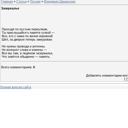
Главная
»
Статьи
»
Поэзия
»
Владимир Шварцгорн
Зазеркалье
Проходя по пустым переулкам,
Ты прислушайся к памяти гулкой —
Все, кто с нами по жизни неровной
Шёл, за дверью теперь замурован.
Не нужны провода и антенны,
Не волнуют слова и измены —
Все вы там, в ледяном зазеркалье,
Что зовётся обыденно — память.
Всего комментариев
:
0
Добавлять комментарии могу
[
Р
Полная версия сайта