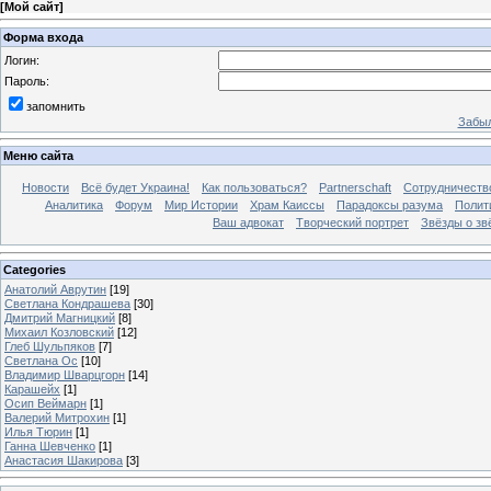
[
Мой сайт
]
Форма входа
Логин:
Пароль:
запомнить
Забыл
Меню сайта
Новости
Всё будет Украина!
Как пользоваться?
Partnerschaft
Сотрудничеств
Аналитика
Форум
Мир Истории
Храм Каиссы
Парадоксы разума
Полит
Ваш адвокат
Творческий портрет
Звёзды о зв
Categories
Анатолий Аврутин
[19]
Светлана Кондрашева
[30]
Дмитрий Магницкий
[8]
Михаил Козловский
[12]
Глеб Шульпяков
[7]
Светлана Ос
[10]
Владимир Шварцгорн
[14]
Карашейх
[1]
Осип Веймарн
[1]
Валерий Митрохин
[1]
Илья Тюрин
[1]
Ганна Шевченко
[1]
Анастасия Шакирова
[3]