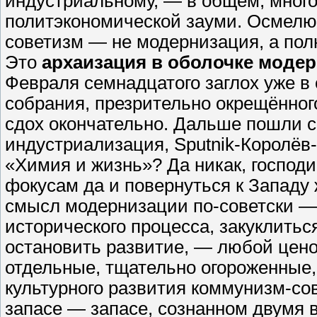
индустриальному, — в общем, мног
политэкономической зауми. Осмелю
советизм — не модернизация, а пол
Это
архаизация в оболочке моде
Февраля семнадцатого заглох уже в 
собрания, презрительно окрещённог
сдох окончательно. Дальше пошли с
индустриализация, Sputnik-Королёв
«Химия и жизнь»? Да никак, господ
фокусам да и повернуться к Западу
смысл модернизации по-советски — 
исторического процесса, закуклитьс
остановить развитие, — любой цено
отдельные, тщательно огороженные,
культурного развития коммунизм-с
запасе — запасе, сознанном двумя 