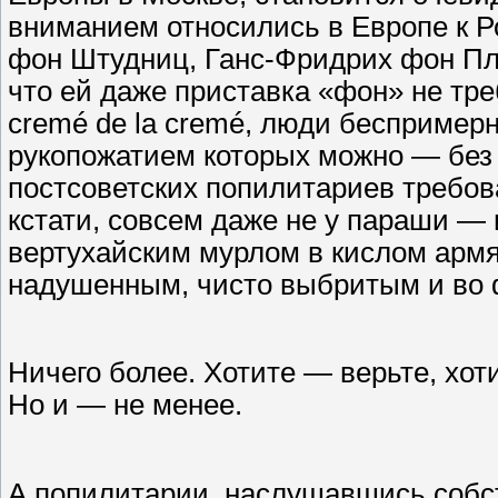
вниманием относились в Европе к Р
фон Штудниц, Ганс-Фридрих фон Пл
что ей даже приставка «фон» не тр
cremé de la cremé, люди беспример
рукопожатием которых можно — без 
постсоветских попилитариев требова
кстати, совсем даже не у параши —
вертухайским мурлом в кислом армя
надушенным, чисто выбритым и во 
Ничего более. Хотите — верьте, хот
Но и — не менее.
А попилитарии, наслушавшись собств