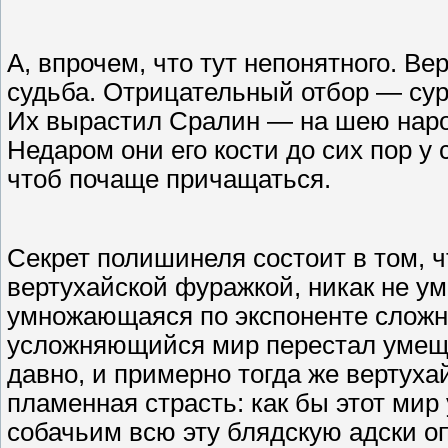
А, впрочем, что тут непонятного. Ве
судьба. Отрицательный отбор — сур
Их вырастил Сралин — на шею народу
Недаром они его кости до сих пор у 
чтоб почаще причащаться.
Секрет полишинеля состоит в том, ч
вертухайской фуражкой, никак не ум
умножающаяся по экспоненте сложн
усложняющийся мир перестал умеща
давно, и примерно тогда же вертуха
пламенная страсть: как бы этот мир
собачьим всю эту блядскую адски о