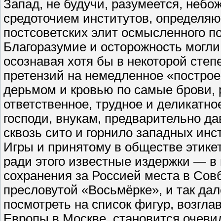
Запад, не будучи, разумеется, небо
средоточием институтов, определяю
постсоветских элит осмысленного п
Благоразумие и осторожность могли 
осознавая хотя бы в некоторой степ
претензий на немедленное «постро
дерьмом и кровью по самые брови, 
ответственное, трудное и деликатно
господи, внукам, предварительно да
сквозь сито и горнило западных инс
Игры и принятому в обществе этикет
ради этого известные издержки — в
сохранения за Россией места в Сов
пресловутой «Восьмёрке», и так дал
посмотреть на список фигур, возгла
Европы в Москве, становится очеви