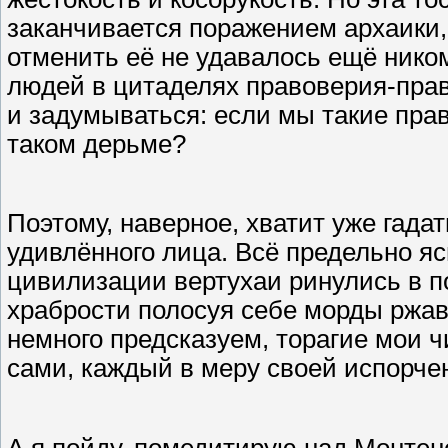
заканчивается поражением архаики,
отменить её не удавалось ещё ником
людей в цитаделях правоверия-пра
и задумываться: если мы такие прав
таком дерьме?
Поэтому, наверное, хватит уже гадать
удивлённого лица. Всё предельно яс
цивилизации вертухаи ринулись в 
храбрости полосуя себе морды ржав
немного предсказуем, торагие мои ч
сами, каждый в меру своей испорче
А я пойду, помедитирую над Монтен