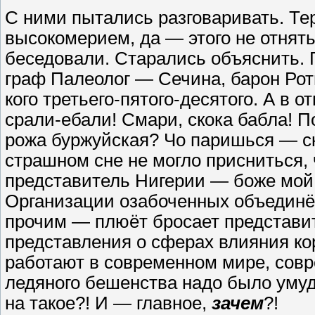
С ними пытались разговаривать. Т
высокомерием, да — этого не отнять,
беседовали. Старались объяснить. 
граф Палеолог — Сечина, барон Ротш
кого третьего-пятого-десятого. А в 
срали-ебали! Смари, скока бабла! По
рожа буржуйская? Чо паришься — ск
страшном сне не могло присниться, 
представитель Нигерии — боже мой,
Организации озабоченных объединё
прочим — плюёт бросает представи
представления о сферах влияния ко
работают в современном мире, совр
ледяного бешенства надо было уму
на такое?! И — главное,
зачем
?!