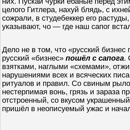
них. Пускай чурки ёбаные перед эти
целого Гитлера, нахуй блядь, с их
сожрали, в студебеккер его растуды,
указывают, чо — где наш сапог встал
Дело не в том, что «русский бизнес 
русский «бизнес»
пошёл с сапога
.
взятками, наглыми «схемами», отжи
нарушениями всех и всяческих писа
ритуалов и правил. Со свиным рыло
нестерпимая вонь, грязь и зараза п
отстроенный, со вкусом украшенны
пришёл в неописуемый ужас и нача