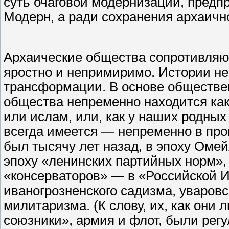
суть очаговой модернизации, предпр
Модерн, а ради сохранения архаичн
Архаические общества сопротивляют
яростно и непримиримо. Истории н
трансформации. В основе обществе
общества непременно находится ка
или ислам, или, как у наших родных
всегда имеется — непременно в про
был тысячу лет назад, в эпоху Оме
эпоху «ленинских партийных норм»,
«консерваторов» — в «Российской 
иваногрозненского садизма, уваровс
милитаризма. (К слову, их, как они
союзники», армия и флот, были рег