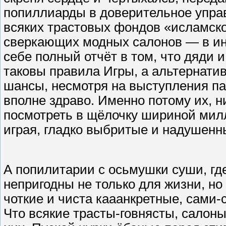
попиллиарды в доверительное упра
всяких трастовых фондов «исламског
сверкающих модных салонов — в инт
себе полный отчёт в том, что дяди 
таковы правила Игры, а альтернати
шансы, несмотря на выступления п
вполне здраво. Именно потому их, н
посмотреть в щёлочку шириной милли
играя, гладко выбритые и надушенн
А попилитарии с осьмушки суши, гд
непригодны не только для жизни, но 
чоткие и чиста кааанкретные, сами-с
Что всякие трасты-говнясты, салон