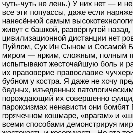
чуть-чуть не лень.) У них нет — и н
все эти попуассы, даже если наряже
нанесённой самым высокотехнологи
живут с башкой, развёрнутой назад,
цивилизационной дистанции нет ро
Пуйлом, Сук Ин Сыном и Сосамой 
миром — ярким, сложным, полным 
испытывают жесточайшую боль и раз
их правоверие-православие-чучхери
бубном у костра. Я даже не хочу пре
бедных, изъеденных патологически
порождающий их совершенно суици
пароксизмах ненависти они бомбят 
горячечном кошмаре, «врагам» и «ш
всеми способами демонстрируя миру
жестокость и косорукость. Но эта т