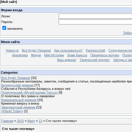
[
Мой сайт
]
Форма входа
Логин:
Пароль:
запомнить
Забыл
Меню сайта
Новости
Всё будет Украина!
Как пользоваться?
Partnerschaft
Сотрудничеств
Аналитика
Форум
Мир Истории
Храм Каиссы
Парадоксы разума
Полит
Ваш адвокат
Творческий портрет
Звёзды о зв
Categories
Всё будет Украина!
[32]
Разнообразные материалы, заметки, сообщения и статьи, посвящённые наиболее яр
Белорусский дневник
[77]
События в Республике Беларусь и вокруг неё
Политический «Музей мадам Тюссо»
[9]
О политиках без грима и лакировки
Криминальный дневник
[10]
Криминал вверху и внизу
Эмигрантский дневник
[13]
«Planet Today»
[1]
Главная
»
2015
»
Март
»
13
» Сто тысяч «почему»
Сто тысяч «почему»