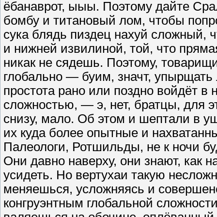
ёбанаврот, ыыы. Поэтому дайте Сра
бомбу и титановый лом, чтобы поп
сука блядь пиздец нахуй сложный, ч
и нижней извилиной, той, что прямая
никак не сядешь. Поэтому, товарищ
глобально — буим, значт, упырщать 
простота рано или поздно войдёт в
сложностью, — э, нет, братцы, для э
снизу, мало. Об этом и шептали в 
их куда более опытные и нахватан
Палеологи, Ротшильды, не к ночи бу
Они давно наверху, они знают, как н
усидеть. Но вертухаи такую неслож
меняешься, усложняясь и совершенс
конгруэнтным глобальной сложности