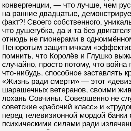
конвергенции, — что лучше, чем рус
на ранние двадцатые, демонстрируе
факт?! Своего собственного, уникал
что душегубка, да и та без двигател
отнюдь не пионерами в одноимённом
Пеноротым защитничкам «эффективн
помнить, что Королёв и Глушко выж
случайно, просто потому, что война
что-нибудь, способное заставлять к
«Жизнь ради смерти» — этот «девиз
шарашечных ветеранов, своими жи
лохань Совчины. Совершенно не сл
советские «рабочий класс» и «трудо
перед телевизионной мордой банки 
психическими силами ради излечени