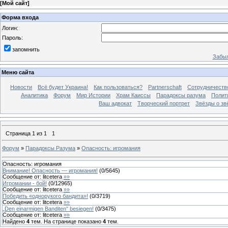
[
Мой сайт
]
Форма входа
Логин:
Пароль:
запомнить
Забыл
Меню сайта
Новости
Всё будет Украина!
Как пользоваться?
Partnerschaft
Сотрудничеств
Аналитика
Форум
Мир Истории
Храм Каиссы
Парадоксы разума
Полит
Ваш адвокат
Творческий портрет
Звёзды о зв
Страница
1
из
1
1
Форум
»
Парадоксы Разума
»
Опасность: игромания
Опасность: игромания
Внимание! Опасность — игромания!
(
0
/
5645
)
Сообщение от:
litcetera
»»
Игромании - бой!
(
0
/
12965
)
Сообщение от:
litcetera
»»
Победить «однорукого бандита»!
(
0
/
3719
)
Сообщение от:
litcetera
»»
„Den einarmigen Banditen" besiegen!
(
0
/
3475
)
Сообщение от:
litcetera
»»
Найдено
4
тем. На странице показано
4
тем.