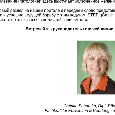
левание (патологией здесь выступает болезненное желание,
вый раздел на нашем портале и передаем слово представи
 и успешно ведущей борьбу с этим недугом. STEP gGmbH 
ех тех, кто оказался в поле этой зависимости.
Встречайте - руководитель горячей линии
Natalia Schnurka, Dipl.-Pä
Fachkraft für Prävention & Beratung z