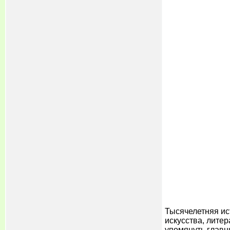
Тысячелетняя ис
искусства, лите
упомянуть главн