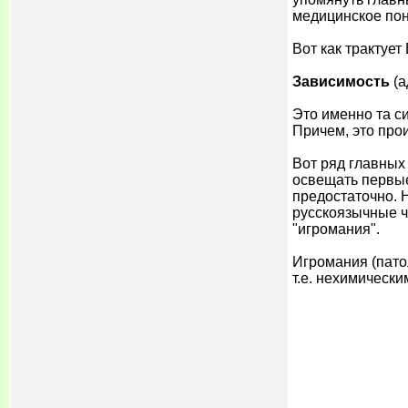
медицинское пон
Вот как трактуе
Зависимость
(а
Это именно та си
Причем, это про
Вот ряд главных
освещать первые
предостаточно. Н
русскоязычные ч
"игромания".
Игромания (пато
т.е. нехимическ