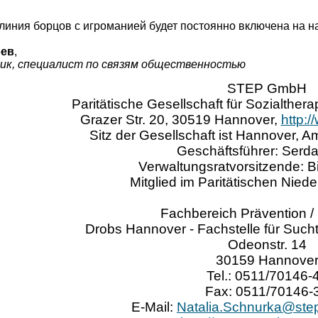
линия борцов с игроманией будет постоянно включена на н
оев
,
ик, специалист по связям общественностью
STEP GmbH
Paritätische Gesellschaft für Sozialthe
Grazer Str. 20, 30519 Hannover,
http:
Sitz der Gesellschaft ist Hannover, 
Geschäftsführer: Serda
Verwaltungsratvorsitzende: Bi
Mitglied im Paritätischen Nied
Fachbereich Prävention /
Drobs Hannover - Fachstelle für Such
Odeonstr. 14
30159 Hannove
Tel.: 0511/70146-
Fax: 0511/70146-
E-Mail:
Natalia.Schnurka@ste