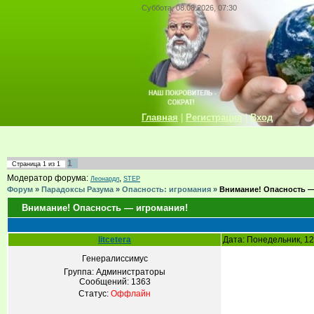
Суббота, 08.08.2026, 07:30
Главная
|
Регистрация
|
Вход
1
Страница
1
из
1
Модератор форума:
,
Леонардл
STEP
Форум
»
Парадоксы Разума
»
Опасность: игромания
»
Внимание! Опасность —
Внимание! Опасность — игромания!
litcetera
Дата: Понедельник, 12
Генералиссимус
Группа: Администраторы
Сообщений:
1363
Статус:
Оффлайн