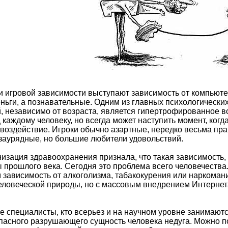
 игровой зависимости выступают зависимость от компьюте
деньги, а познавательные. Одним из главных психологически
 независимо от возраста, является гипертрофированное во
 каждому человеку, но всегда может наступить момент, когда
воздействие. Игроки обычно азартные, нередко весьма пра
заурядные, но большие любители удовольствий.
изация здравоохранения признала, что такая зависимость,
 прошлого века. Сегодня это проблема всего человечества
 зависимость от алкоголизма, табакокурения или наркома
еловеческой природы, но с массовым внедрением Интернет
 специалисты, кто всерьез и на научном уровне занимаются
опасного разрушающего сущность человека недуга. Можно п