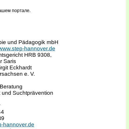
ашем портале.
rapie und Pädagogik mbH
//www.step-hannover.de
Amtsgericht HRB 9308,
r Saris
rgit Eckhardt
ersachsen e. V.
 Beratung
t und Suchtprävention
r
44
39
p-hannover.de