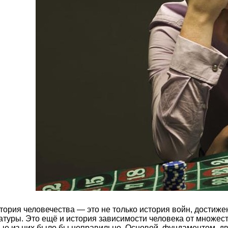
тория человечества — это не только история войн, достижен
ратуры. Это ещё и история зависимости человека от множес
ые из них было бы неправильно. Основой, фундаментом, дв