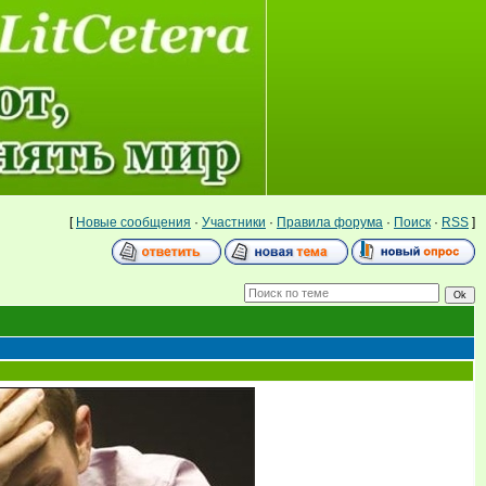
[
Новые сообщения
·
Участники
·
Правила форума
·
Поиск
·
RSS
]