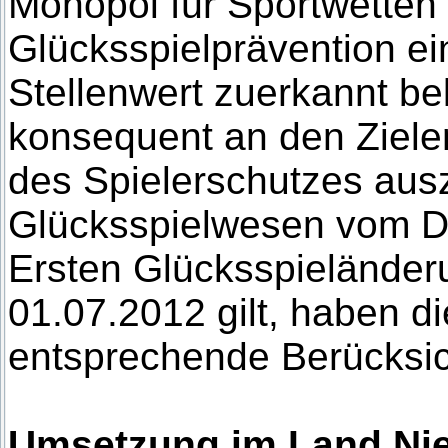
Monopol für Sportwetten 
Glücksspielprävention e
Stellenwert zuerkannt be
konsequent an den Ziele
des Spielerschutzes ausz
Glücksspielwesen vom D
Ersten Glücksspieländeru
01.07.2012 gilt, haben d
entsprechende Berücksic
Umsetzung im Land Ni