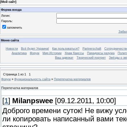
[
Мой сайт
]
Форма входа
Логин:
Пароль:
запомнить
Забыл
Меню сайта
Новости
Всё будет Украина!
Как пользоваться?
Partnerschaft
Сотрудничеств
Аналитика
Форум
Мир Истории
Храм Каиссы
Парадоксы разума
Полит
Ваш адвокат
Творческий портрет
Звёзды о зв
Страница
1
из
1
1
Форум
»
Функциональность сайта
»
Перепечатка материалов
Перепечатка материалов
[
1
]
Milanpswee
[09.12.2011, 10:00]
Доброго времени суток! Не вижу у
ли копировать написанный вами текс