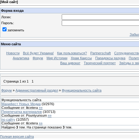
[
Мой сайт
]
Форма входа
Логин:
Пароль:
запомнить
Забыл
Меню сайта
Новости
Всё будет Украина!
Как пользоваться?
Partnerschaft
Сотрудничеств
Аналитика
Форум
Мир Истории
Храм Каиссы
Парадоксы разума
Полит
Ваш адвокат
Творческий портрет
Звёзды о зв
Страница
1
из
1
1
Форум
»
Административный раздел
»
Функциональность сайта
Функциональность сайта
Манифест Новых Медиа
(
0
/
2976
)
Сообщение от:
litcetera
»»
Перепечатка материалов
(
3
/
3713
)
Сообщение от:
Pountyunsum
»»
по сайту
(
1
/
2557
)
Сообщение от:
litcetera
»»
Найдено
3
тем. На странице показано
3
тем.
Полная версия сайта