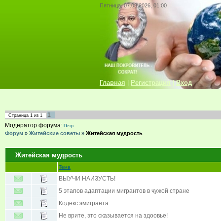
Пятница, 07.08.2026, 01:00
Главная
|
Регистрация
|
Вход
1
Страница
1
из
1
Модератор форума:
Петр
Форум
»
Житейские советы
»
Житейская мудрость
Житейская мудрость
Тема
ВЫУЧИ НАИЗУСТЬ!
5 этапов адаптации мигрантов в чужой стране
Кодекс эмигранта
Не врите, это сказывается на здоовье!