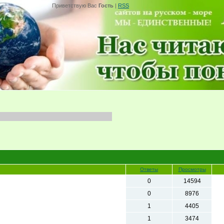
Приветствую Вас
Гость
|
RSS
Ответы
Просмотры
0
14594
0
8976
1
4405
1
3474