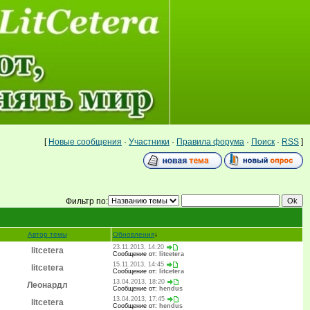
[
Новые сообщения
·
Участники
·
Правила форума
·
Поиск
·
RSS
]
Фильтр по:
Автор темы
Обновления
↓
23.11.2013, 14:20
litcetera
Сообщение от:
litcetera
15.11.2013, 14:45
litcetera
Сообщение от:
litcetera
13.04.2013, 18:20
Леонардл
Сообщение от:
hendus
13.04.2013, 17:45
litcetera
Сообщение от:
hendus