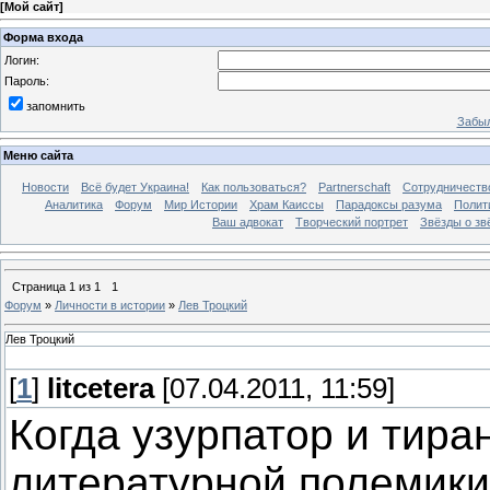
[
Мой сайт
]
Форма входа
Логин:
Пароль:
запомнить
Забыл
Меню сайта
Новости
Всё будет Украина!
Как пользоваться?
Partnerschaft
Сотрудничеств
Аналитика
Форум
Мир Истории
Храм Каиссы
Парадоксы разума
Полит
Ваш адвокат
Творческий портрет
Звёзды о зв
Страница
1
из
1
1
Форум
»
Личности в истории
»
Лев Троцкий
Лев Троцкий
[
1
]
litcetera
[07.04.2011, 11:59]
Когда узурпатор и тира
литературной полемики,