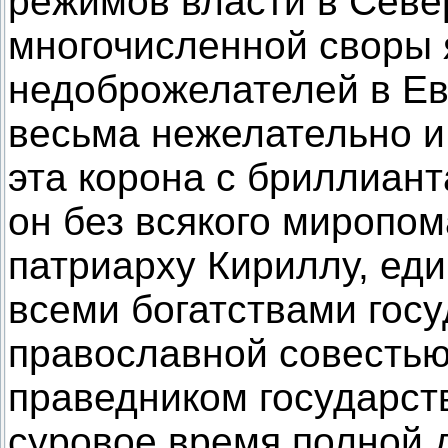
режимов власти в Севе
многочисленной своры 
недоброжелателей в Ев
весьма нежелательно и
эта корона с бриллиант
он без всякого миропом
патриарху Кириллу, ед
всеми богатствами гос
православной совесть
праведником государств
суровое время полной 