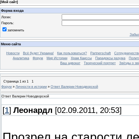
[
Мой сайт
]
Форма входа
Логин:
Пароль:
запомнить
Забыл
Меню сайта
Новости
Всё будет Украина!
Как пользоваться?
Partnerschaft
Сотрудничеств
Аналитика
Форум
Мир Истории
Храм Каиссы
Парадоксы разума
Полит
Ваш адвокат
Творческий портрет
Звёзды о зв
Страница
1
из
1
1
Форум
»
Личности в истории
»
Ответ Валерии Новодворской
Ответ Валерии Новодворской
[
1
]
Леонардл
[02.09.2011, 20:53]
Прозрел на старости ле