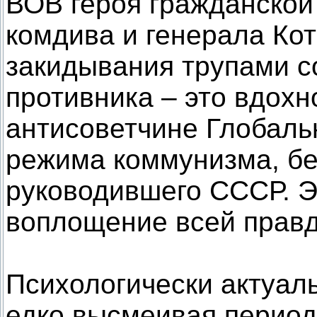
ВОВ героя гражданской
комдива и генерала Кот
закидывания трупами с
противника – это вдох
антисоветчине Глобаль
режима коммунизма, бе
руководившего СССР. Эт
воплощение всей правд
Психологически актуаль
едко высмеивая период