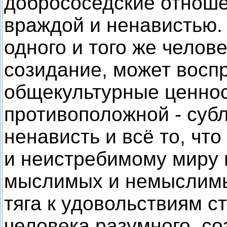
добрососедские отноше
враждой и ненавистью.
одного и того же челов
созидание, может восп
общекультурные ценнос
противоположной - субл
ненависть и всё то, чт
и неистребимому миру 
мыслимых и немыслимы
тяга к удовольствиям с
человека разумного, со