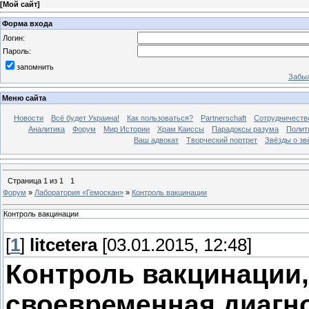
[
Мой сайт
]
Форма входа
Логин:
Пароль:
запомнить
Забыл
Меню сайта
Новости
Всё будет Украина!
Как пользоваться?
Partnerschaft
Сотрудничеств
Аналитика
Форум
Мир Истории
Храм Каиссы
Парадоксы разума
Полит
Ваш адвокат
Творческий портрет
Звёзды о зв
Страница
1
из
1
1
Форум
»
Лаборатория «Гемоскан»
»
Контроль вакцинации
Контроль вакцинации
[
1
]
litcetera
[03.01.2015, 12:48]
Контроль вакцинации,
своевременная диагн