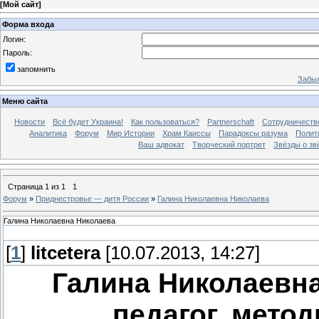
[
Мой сайт
]
Форма входа
Логин:
Пароль:
запомнить
Забыл
Меню сайта
Новости
Всё будет Украина!
Как пользоваться?
Partnerschaft
Сотрудничеств
Аналитика
Форум
Мир Истории
Храм Каиссы
Парадоксы разума
Полит
Ваш адвокат
Творческий портрет
Звёзды о зв
Страница
1
из
1
1
Форум
»
Приднестровье — дитя России
»
Галина Николаевна Николаева
Галина Николаевна Николаева
[
1
]
litcetera
[10.07.2013, 14:27]
Галина Николаевна
педагог, мето