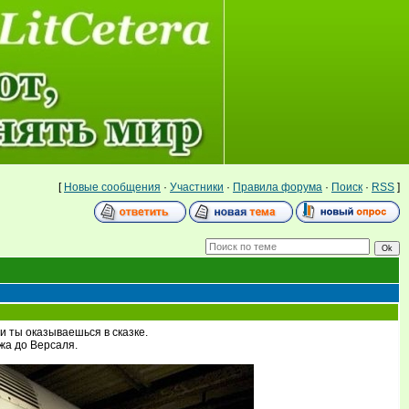
[
Новые сообщения
·
Участники
·
Правила форума
·
Поиск
·
RSS
]
и ты оказываешься в сказке.
ижа до Версаля.