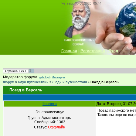
Четверг, 06.08.2026, 05:44
Главная
|
Регистрация
|
Вход
1
Страница
1
из
1
Модератор форума:
,
gabblgob
Леонардл
Форум
»
Клуб путешествий
»
Люди и путешествия
»
Поезд в Версаль
Поезд в Версаль
litcetera
Дата: Вторник, 31.07.
Поезд парижского мет
Генералиссимус
Такого вы еще не вст
Группа: Администраторы
Сообщений:
1363
Статус:
Оффлайн