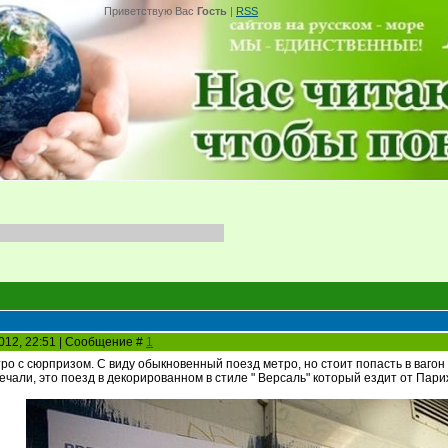
Приветствую Вас
Гость
|
RSS
2012, 22:51 | Сообщение #
1
ро с сюрпризом. С виду обыкновенный поезд метро, но стоит попасть в вагон 
речали, это поезд в декорированном в стиле " Версаль" который ездит от Пар