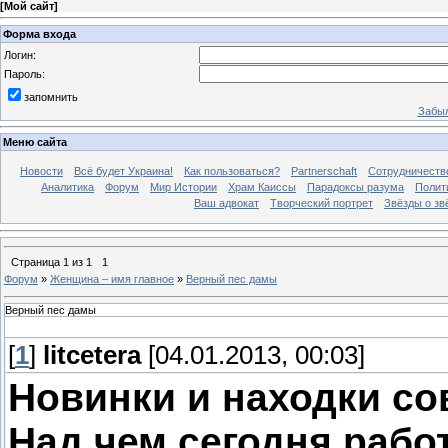
[
Мой сайт
]
Форма входа
Логин:
Пароль:
запомнить
Забыл
Меню сайта
Новости
Всё будет Украина!
Как пользоваться?
Partnerschaft
Сотрудничеств
Аналитика
Форум
Мир Истории
Храм Каиссы
Парадоксы разума
Полит
Ваш адвокат
Творческий портрет
Звёзды о зв
Страница
1
из
1
1
Форум
»
Женщина – имя главное
»
Верный пес дамы
Верный пес дамы
[
1
]
litcetera
[04.01.2013, 00:03]
Новинки и находки со
Над чем сегодня рабо