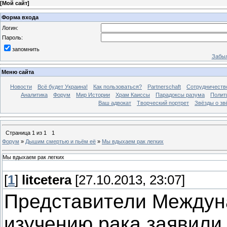
[
Мой сайт
]
Форма входа
Логин:
Пароль:
запомнить
Забыл
Меню сайта
Новости
Всё будет Украина!
Как пользоваться?
Partnerschaft
Сотрудничеств
Аналитика
Форум
Мир Истории
Храм Каиссы
Парадоксы разума
Полит
Ваш адвокат
Творческий портрет
Звёзды о зв
Страница
1
из
1
1
Форум
»
Дышим смертью и пьём её
»
Мы вдыхаем рак легких
Мы вдыхаем рак легких
[
1
]
litcetera
[27.10.2013, 23:07]
Представители Междуна
изучению рака заявили