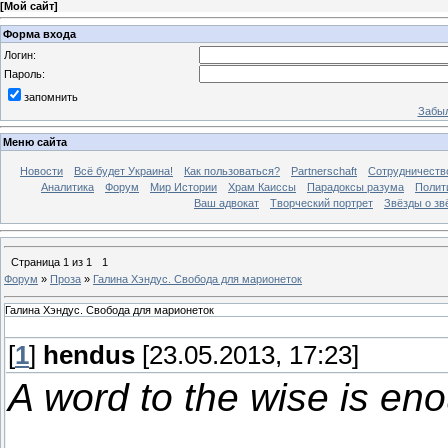
[
Мой сайт
]
Форма входа
Логин:
Пароль:
запомнить
Забыл
Меню сайта
Новости
Всё будет Украина!
Как пользоваться?
Partnerschaft
Сотрудничеств
Аналитика
Форум
Мир Истории
Храм Каиссы
Парадоксы разума
Полит
Ваш адвокат
Творческий портрет
Звёзды о зв
Страница
1
из
1
1
Форум
»
Проза
»
Галина Хэндус. Свобода для марионеток
Галина Хэндус. Свобода для марионеток
[
1
]
hendus
[23.05.2013, 17:23]
A word to the wise is en