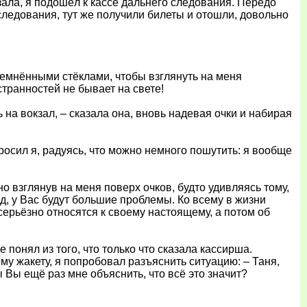
ала, я подошёл к кассе дальнего следования. Передо
 следования, тут же получили билеты и отошли, довольно
атемнёнными стёклами, чтобы взглянуть на меня
странностей не бывает на свете!
на вокзал, – сказала она, вновь надевая очки и набирая
спросил я, радуясь, что можно немного пошутить: я вообще
но взглянув на меня поверх очков, будто удивляясь тому,
д, у Вас будут большие проблемы. Ко всему в жизни
серьёзно относятся к своему настоящему, а потом об
 понял из того, что только что сказала кассирша.
му жакету, я попробовал разъяснить ситуацию: – Таня,
ы Вы ещё раз мне объяснить, что всё это значит?