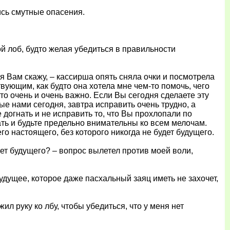
ись смутные опасения.
й лоб, будто желая убедиться в правильности
 я Вам скажу, – кассирша опять сняла очки и посмотрела
твующим, как будто она хотела мне чем-то помочь, чего
то очень и очень важно. Если Вы сегодня сделаете эту
ые нами сегодня, завтра исправить очень трудно, а
е догнать и не исправить то, что Вы прохлопали по
ть и будьте предельно внимательны ко всем мелочам.
о настоящего, без которого никогда не будет будущего.
нет будущего? – вопрос вылетел против моей воли,
 будущее, которое даже пасхальный заяц иметь не захочет,
л руку ко лбу, чтобы убедиться, что у меня нет