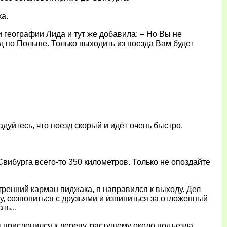
ка.
 географии Лида и тут же добавила: – Но Вы не
д по Польше. Только выходить из поезда Вам будет
Радуйтесь, что поезд скорый и идёт очень быстро.
вибурга всего-то 350 километров. Только не опоздайте
тренний карман пиджака, я направился к выходу. Дел
, созвониться с друзьями и извиниться за отложенный
ть...
ы прислонился к дереву, растущему около подъезда.