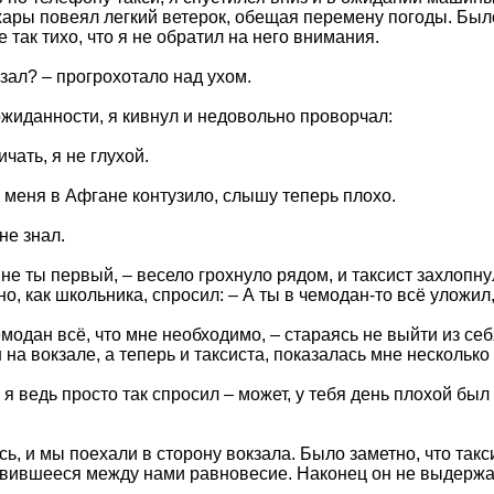
ары повеял легкий ветерок, обещая перемену погоды. Было 
 так тихо, что я не обратил на него внимания.
зал? – прогрохотало над ухом.
ожиданности, я кивнул и недовольно проворчал:
ичать, я не глухой.
– меня в Афгане контузило, слышу теперь плохо.
не знал.
 не ты первый, – весело грохнуло рядом, и таксист захлопн
о, как школьника, спросил: – А ты в чемодан-то всё уложил
модан всё, что мне необходимо, – стараясь не выйти из себ
на вокзале, а теперь и таксиста, показалась мне несколько
, я ведь просто так спросил – может, у тебя день плохой был 
, и мы поехали в сторону вокзала. Было заметно, что такси
вившееся между нами равновесие. Наконец он не выдержа