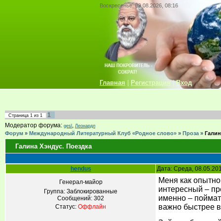
Воскресенье, 09.08.2026, 08:16
Главная
|
Регистрация
|
Вход
1
Страница
1
из
1
Модератор форума:
,
gesl
Леонардл
Форум
»
Международный Литературный Клуб «Родное слово»
»
Проза
»
Галин
Галина Xэндус. Поездка
hendus
Дата: Среда, 08.05.20
Меня как опытно
Генерал-майор
интересный – пре
Группа: Заблокированные
именно – поймать
Сообщений:
302
важно быстрее в
Статус:
Оффлайн