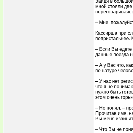
Зайдя в большой
мной стояли две 
переговариваясь.
– Мне, пожалуйст
Кассирша при сл
попристальнее. М
– Если Вы едете
данные поезда н
– А у Вас что, к
по натуре челов
– У нас нет реги
что я не понима
нужно быть гото
этом очень горь
– Не понял, – пр
Прочитав имя, н
Вы меня извините
– Что Вы не пон