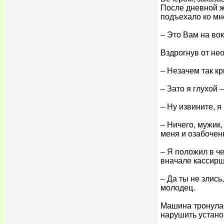
После дневной ж
подъехало ко мне
– Это Вам на вок
Вздрогнув от не
– Незачем так кр
– Зато я глухой 
– Ну извините, я 
– Ничего, мужик,
меня и озабоченн
– Я положил в че
вначале кассирш 
– Да ты не злись
молодец.
Машина тронулась
нарушить устано