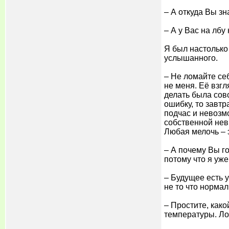
– А откуда Вы з
– А у Вас на лбу
Я был настолько
услышанного.
– Не ломайте себ
не меня. Её взгл
делать была совс
ошибку, то завтр
подчас и невозмо
собственной нев
Любая мелочь – э
– А почему Вы го
потому что я уже
– Будущее есть у
не то что норма
– Простите, како
температуры. Ло