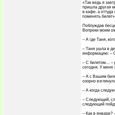
«Так ведь я завт
пришла другая мы
в кафе, а оттуда
поменять билет»
Поблуждав бесцел
Вопреки моим ож
– А где Таня, ко
– Таня ушла в д
информацию: – Он
– С билетом… – р
сегодня. У меня 
– А с Вашим бил
озорно взглянула
– А когда следу
– Следующий, сл
следующий пойдё
– Как в январе? 