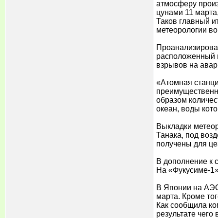
атмосферу произ
цунами 11 марта,
Таков главный и
метеорологии во
Проанализировав
расположенный в
взрывов на авар
«Атомная станци
преимущественно
образом количес
океан, воды кото
Выкладки метеор
Танака, под воз
получены для цез
В дополнение к 
На «Фукусиме-1»
В Японии на АЭС
марта. Кроме то
Как сообщила ко
результате чего