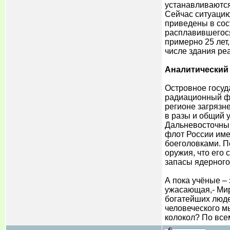
устанавливаютс
Сейчас ситуацию
приведены в сос
расплавившегося
примерно 25 лет
числе здания ре
Аналитический
Островное госуда
радиационный фо
регионе загрязн
в разы и общий 
Дальневосточный
флот России име
боеголовками. П
оружия, что его
запасы ядерного
А пока учёные –
ужасающая,- Мир
богатейших люде
человеческого м
колокол? По все