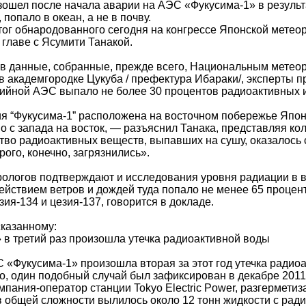
ошел после начала аварии на АЭС «Фукусима-1» в результ
 попало в океан, а не в почву.
тог обнародованного сегодня на конгрессе Японской метео
 главе с Ясумити Танакой.
 данные, собранные, прежде всего, Национальным метеор
 академгородке Цукуба / префектура Ибараки/, эксперты п
ийной АЭС выпало не более 30 процентов радиоактивных 
я “Фукусима-1” расположена на восточном побережье Японии
 с запада на восток, — разъяснил Танака, представляя ко
тво радиоактивных веществ, выпавших на сушу, оказалось 
рого, конечно, загрязнились».
ологов подтверждают и исследования уровня радиации в в
действием ветров и дождей туда попало не менее 65 процен
ия-134 и цезия-137, говорится в докладе.
сказанному:
 в третий раз произошла утечка радиоактивной воды
 «Фукусима-1» произошла вторая за этот год утечка ради
го, один подобный случай был зафиксирован в декабре 2011
мпания-оператор станции Tokyo Electric Power, разгермети
 в общей сложности вылилось около 12 тонн жидкости с ра