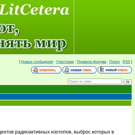
[
Новые сообщения
·
Участники
·
Правила форума
·
Поиск
·
RSS
]
центов радиоактивных изотопов, выброс которых в