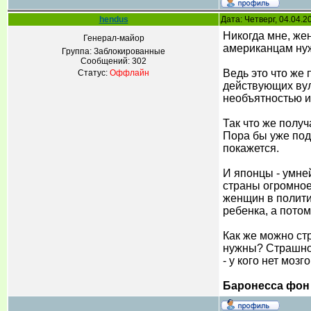
hendus
Дата: Четверг, 04.04.
Никогда мне, жен
Генерал-майор
американцам нуж
Группа: Заблокированные
Сообщений:
302
Ведь это что же
Статус:
Оффлайн
действующих вулк
необъятностью и 
Так что же получ
Пора бы уже поду
покажется.
И японцы - умне
страны огромное 
женщин в полити
ребенка, а потом
Как же можно ст
нужны? Страшно с
- у кого нет мозг
Баронесса фон