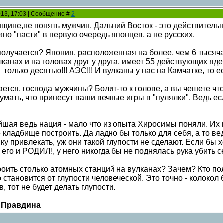
2013, 17:03 | Сообщение #
2
щине,не понять мужчин. Дальний Восток - это действительно
но "пасти" в первую очередь японцев, а не русских.
 получается? Япония, расположенная на более, чем 6 тысяч
анах и на головах друг у друга, имеет 55 действующих яде
только десятью!!! АЭС!!! И вулканы у нас на Камчатке, то ес
ается, господа мужчины? Болит-то к голове, а вы чешете что? 
мать, что принесут ваши вечные игры в "пулялки". Ведь ес
йшая ведь нация - мало что из опыта Хиросимы поняли. Их 
кладбище построить. Да ладно бы только для себя, а то ве
ку привлекать, уж они такой глупости не сделают. Если бы
 его и РОДИЛ!, у него никогда бы не поднялась рука убить 
роить столько атомных станций на вулканах? Зачем? Кто пол
тановится от глупости человеческой. Это точно - колокол 
ов, тот не будет делать глупости.
 Правдина