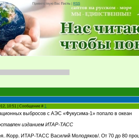
Приветствую Вас
Гость
|
RSS
2012, 10:51 | Сообщение #
1
ационных выбросов с АЭС «Фукусима-1» попало в океан
оставлен изданием ИТАР-ТАСС
я. /Корр. ИТАР-ТАСС Василий Молодяков/. От 70 до 80 про