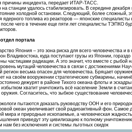
я причины инцидента, передает ИТАР-ТАСС.
 на станции удалось стабилизировать. В середине декабря
тояние холодной остановки. Следующий, более сложный, э
 ядерного топлива из реакторов — японские специалисты на
, после чего в течение еще пяти лет специалисты ТЭПКО бу
акторов.
 отдел портала
рство Япония – это зона риска для всего человечества и в 
н Владивостока, куда поступают грузы из Японии, гораздо
ены частицами радиации. А это значит, что вместе с рыбой
уровень мутаций человечества в связи с достижениями Науч
 регион весьма опасен для человечества. Бряцает оружи
ет на своём вооружении стратегические субмарины, начи
остоянно дежурят в районе Тихого океана флоты и эскад
 с избытком хватит уничтожить всё население Земли в счит
 оружия. Согласитесь, что зыбкое существование человечес
 экологи пытаются доказать руководству ООН и его природ
овой океан увеличивает свой радиоактивный фон. Самое д
й мира и природные ископаемые, а человеческая жадность 
ышления приведут эту цивилизацию к полному уничтожению.
м нам без исключения и системы льготных скидок