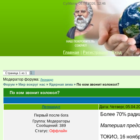
Суббота, 08.08.2026, 12:46
Главная
|
Регистрация
|
Вход
1
Страница
1
из
1
Модератор форума:
Леонардл
Форум
»
Мир вокруг нас
»
Ядерная зима
»
По ком звонит колокол?
По ком звонит колокол?
Леонардл
Дата: Четверг, 05.04.
Более 70% ради
Первый после бога
Группа: Модераторы
Материал пред
Сообщений:
389
Статус:
Оффлайн
ТОКИО, 16 ноябр