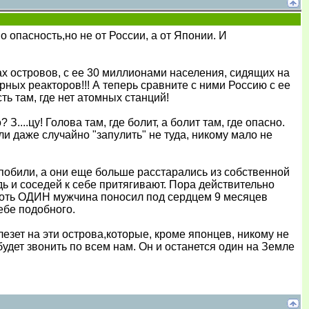
 опасность,но не от России, а от Японии. И
ах островов, с ее 30 миллионами населения, сидящих на
рных реакторов!!! А теперь сравните с ними Россию с ее
ть там, где нет атомных станций!
З....цу! Голова там, где болит, а болит там, где опасно.
ли даже случайно "запулить" не туда, никому мало не
побили, а они еще больше расстарались из собственной
дь и соседей к себе притягивают. Пора действительно
 хоть ОДИН мужчина поносил под сердцем 9 месяцев
себе подобного.
езет на эти острова,которые, кроме японцев, никому не
будет звонить по всем нам. Он и останется один на Земле