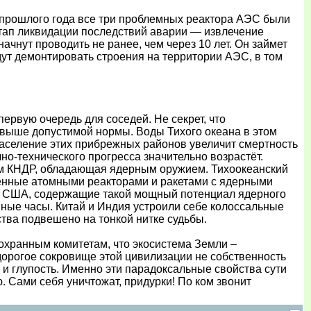
 прошлого года все три проблемных реактора АЭС были
тап ликвидации последствий аварии — извлечение
чнут проводить не ранее, чем через 10 лет. Он займет
дут демонтировать строения на территории АЭС, в том
первую очередь для соседей. Не секрет, что
 выше допустимой нормы. Воды Тихого океана в этом
 население этих прибрежных районов увеличит смертность
но-технического прогресса значительно возрастёт.
ем КНДР, обладающая ядерным оружием. Тихоокеанский
нённые атомными реакторами и ракетами с ядерными
ры США, содержащие такой мощный потенциал ядерного
анные часы. Китай и Индия устроили себе колоссальные
тва подвешено на тонкой нитке судьбы.
оохранным комитетам, что экосистема Земли –
орогое сокровище этой цивилизации не собственность
и глупость. Именно эти парадоксальные свойства сути
 Сами себя уничтожат, придурки! По ком звонит