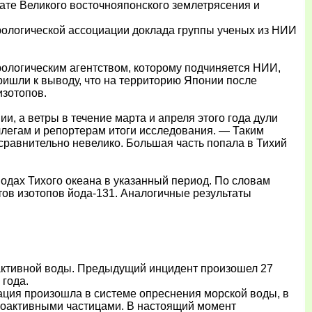
ате Великого восточнояпонского землетрясения и
рологической ассоциации доклада группы ученых из НИИ
ологическим агентством, которому подчиняется НИИ,
ришли к выводу, что на территорию Японии после
изотопов.
, а ветры в течение марта и апреля этого года дули
ллегам и репортерам итоги исследования. — Таким
сравнительно невелико. Большая часть попала в Тихий
одах Тихого океана в указанный период. По словам
тов изотопов йода-131. Аналогичные результаты
оактивной воды. Предыдущий инцидент произошел 27
 года.
зация произошла в системе опреснения морской воды, в
диоактивными частицами. В настоящий момент