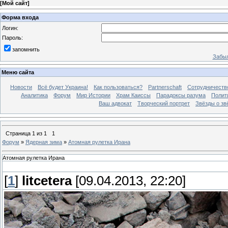
[
Мой сайт
]
Форма входа
Логин:
Пароль:
запомнить
Забыл
Меню сайта
Новости
Всё будет Украина!
Как пользоваться?
Partnerschaft
Сотрудничеств
Аналитика
Форум
Мир Истории
Храм Каиссы
Парадоксы разума
Полит
Ваш адвокат
Творческий портрет
Звёзды о зв
Страница
1
из
1
1
Форум
»
Ядерная зима
»
Атомная рулетка Ирана
Атомная рулетка Ирана
[
1
]
litcetera
[09.04.2013, 22:20]