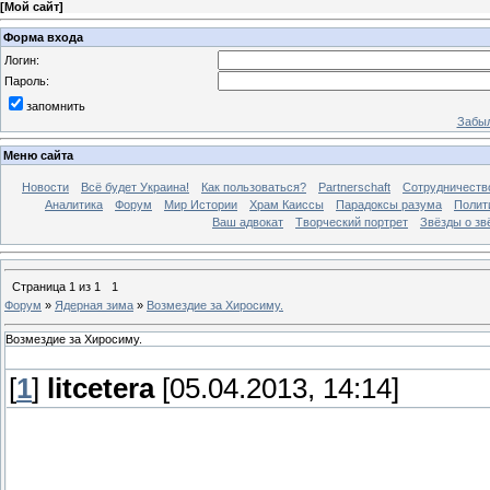
[
Мой сайт
]
Форма входа
Логин:
Пароль:
запомнить
Забыл
Меню сайта
Новости
Всё будет Украина!
Как пользоваться?
Partnerschaft
Сотрудничеств
Аналитика
Форум
Мир Истории
Храм Каиссы
Парадоксы разума
Полит
Ваш адвокат
Творческий портрет
Звёзды о зв
Страница
1
из
1
1
Форум
»
Ядерная зима
»
Возмездие за Хиросиму.
Возмездие за Хиросиму.
[
1
]
litcetera
[05.04.2013, 14:14]