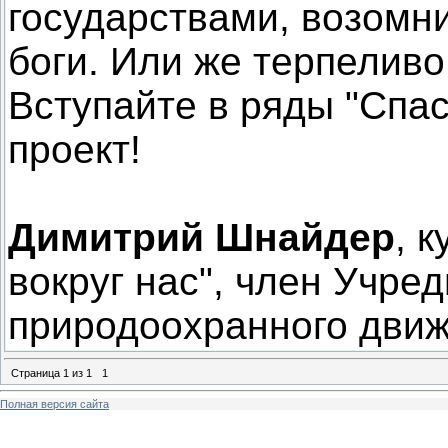
государствами, возомн
боги. Или же терпеливо
Вступайте в ряды "Спа
проект!
Димитрий Шнайдер
, 
вокруг нас", член Учре
природоохранного движ
Страница
1
из
1
1
Полная версия сайта