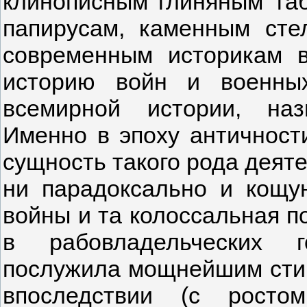
клинописным глиняным таб
папирусам, каменным ст
современным историкам в
историю войн и военных
всемирной истории, наз
Именно в эпоху античност
сущность такого рода деяте
ни парадоксально и кощун
войны и та колоссальная по
в рабовладельческих г
послужила мощнейшим стим
впоследствии (с росто