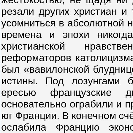
резали других христиан и
усомниться в абсолютной н
времена и эпохи никогд
христианской нравств
реформаторов католицизма
был «вавилонской блуднице
истины. Под лозунгами 
ересью французские д
основательно ограбили и п
юг Франции. В конечном счё
ослабила Францию экон