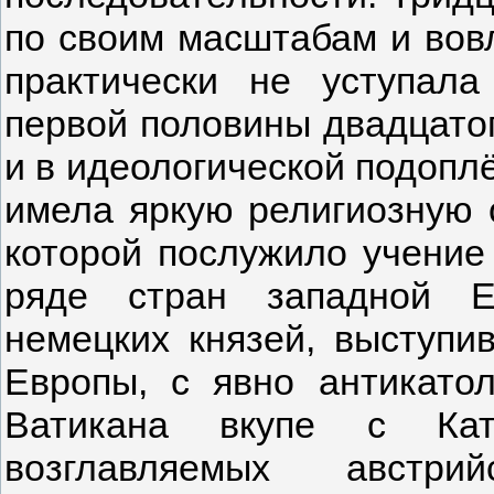
по своим масштабам и вов
практически не уступал
первой половины двадцатог
и в идеологической подопл
имела яркую религиозную о
которой послужило учение
ряде стран западной Е
немецких князей, выступи
Европы, с явно антикато
Ватикана вкупе с Като
возглавляемых австри