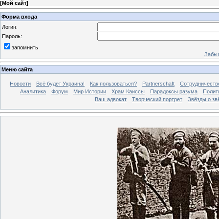
[
Мой сайт
]
Форма входа
Логин:
Пароль:
запомнить
Забыл
Меню сайта
Новости
Всё будет Украина!
Как пользоваться?
Partnerschaft
Сотрудничеств
Аналитика
Форум
Мир Истории
Храм Каиссы
Парадоксы разума
Полит
Ваш адвокат
Творческий портрет
Звёзды о зв