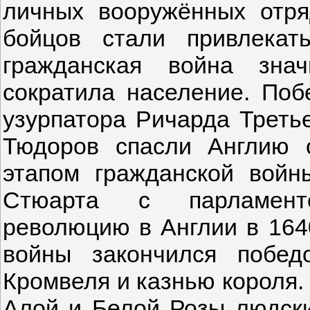
личных вооружённых отря
бойцов стали привлекат
гражданская война зна
сократила население. Поб
узурпатора Ричарда Третье
Тюдоров спасли Англию 
этапом гражданской войн
Стюарта с парламент
революцию в Англии в 1640
войны закончился побе
Кромвеля и казнью короля.
Алой и Белой Розы людски