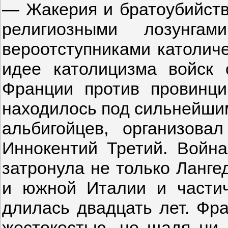
— Жакерия и братоубийств
религиозными лозунг
вероотступниками католиче
идее католицизма войск 
Франции против провинци
находилось под сильнейшим
альбигойцев, организов
Иннокентий Третий. Война
затронула не только Ланге
и южной Италии и части
длилась двадцать лет. Фр
жестокостью, не щадя ни 