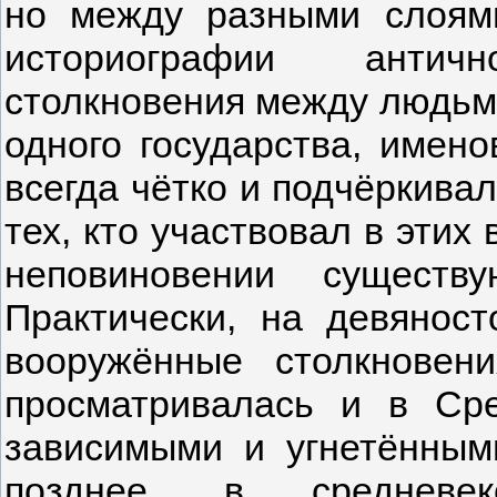
но между разными слоям
историографии антич
столкновения между людьм
одного государства, имено
всегда чётко и подчёркива
тех, кто участвовал в этих
неповиновении существ
Практически, на девянос
вооружённые столкновен
просматривалась и в Сре
зависимыми и угнетённым
позднее, в средневеко