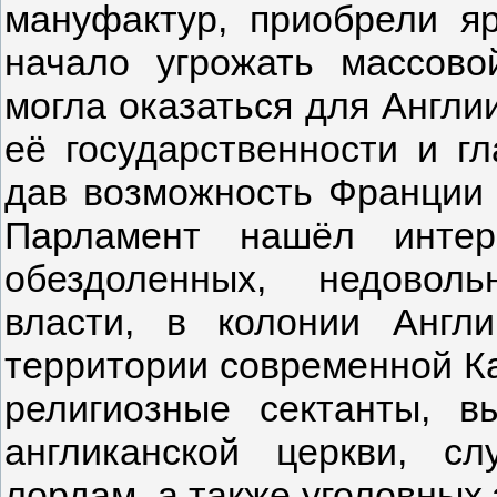
мануфактур, приобрели я
начало угрожать массово
могла оказаться для Англи
её государственности и г
дав возможность Франции 
Парламент нашёл интер
обездоленных, недовол
власти, в колонии Анг
территории современной Ка
религиозные сектанты, в
англиканской церкви, с
лордам, а также уголовных